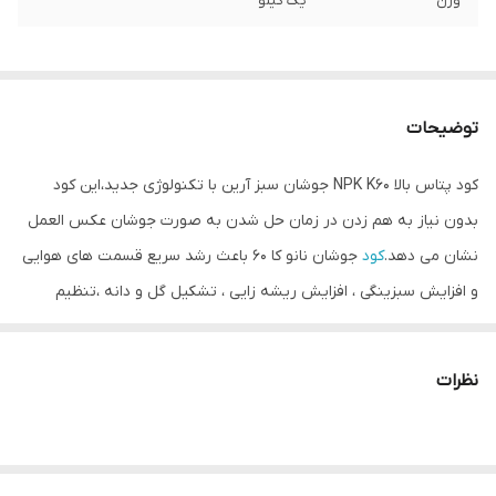
وزن
یک کیلو
توضیحات
کود پتاس بالا NPK K60 جوشان سبز آرین با تکنولوژی جدید،این کود
بدون نیاز به هم زدن در زمان حل شدن به صورت جوشان عکس العمل
نشان می دهد.
کود
جوشان نانو کا 60 باعث رشد سریع قسمت های هوایی
و افزایش سبزینگی ، افزایش ریشه زایی ، تشکیل گل و دانه ،تنظیم
کننده فتوسنتز ، ضخیم کننده دیواره سلولی و افزایش مقاومت ساقه ها
می شود.هم چنین این کود به دلیل استفاده از مواد اولیه خاص دارای
نظرات
جذب
فوق العاده
سریع بوده و تاثیرات منحصر به فردی بر افزایش
عملکرد محصولات کشاورزی خصوصا در شرایطی که کمبود های شدید
عناصر باعث کاهش عملکرد شده می باشد.کود جوشان نانو به صورت