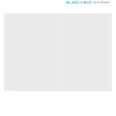
دسته‌بندی
:
کودها و مکمل ها
پودری و کاملا محلول در آب بوده و قابل مصرف از طریق محلول پاشی و
آبیاری می باشد.این کود جایگزینی مناسب برای نیترات پتاسیم در گلخانه
توت فرنگی با دوز مصرف بسیار پایین می باشد.