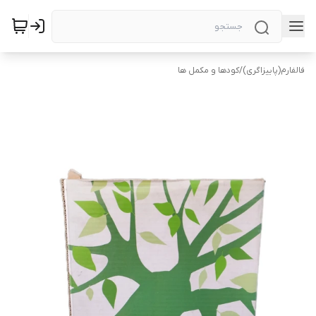
فالفارم(پاییزاگری)
/
کودها و مکمل ها