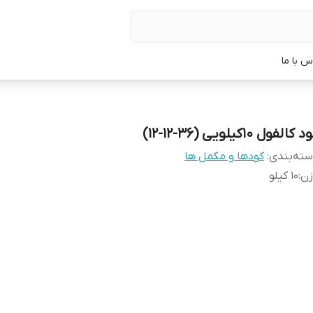
س با ما
 کالفول 10کیلویی (36-12-12)
ته‌بندی
:
کودها و مکمل ها
زن
:
10 کیلو