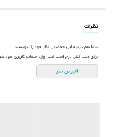
نوع بسته بندی
: کیسه
وزن بسته بندی
: 10 کیلوگرم
مزایــا و ویژگــی ها:
نظرات
دارای پتاسیم بالا جهت رسیدن میوه
افزایش کیفیت محصول
شما هم درباره این محصول نظر خود را بنویسید.
قابل مصرف به دو صورت کود آبیاری و محلول پاشی
برای ثبت نظر، لازم است ابتدا وارد حساب کاربری خود شو
بهترین زمان مصرف از ابتدای دوره رشد و به خصوص
افزودن نظر