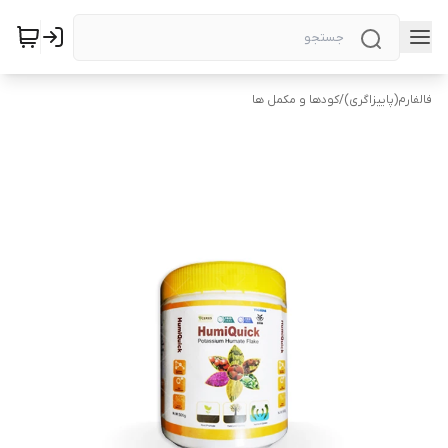
فالفارم(پاییزاگری)
/
کودها و مکمل ها