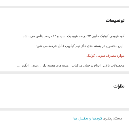
توضیحات
کود هیومی کوئیک حاوی ۷۳ درصد هیومیک اسید و ۱۲ درصد پتاس می باشد.
- این محصول در بسته بندی های نیم کیلویی قابل عرضه می شود.
موارد مصرف هیومی کوئیک:
محصولات باغی : انواع درختان مرکبات ، میوه های هسته دار ، زیتون ، انگور …
محصولات زراعی :
گندم ، برنج ، کلزا ، سویا ، ذرت ، غلات و حبوبات ، چغندر و …
صیفی و سبزیجات : گوجه فرنگی ، خیار ، بادمجان ، هندوانه و …
نظرات
محصولات صنعتی : توتون ، تنباکو و ….
دسته‌بندی
:
کودها و مکمل ها