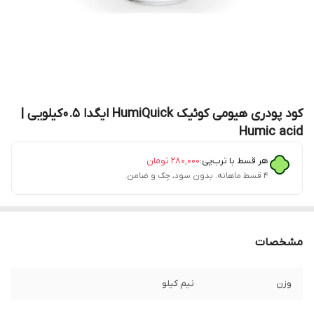
کود پودری هیومی کوئیک HumiQuick ایگدا 0.5کیلویی |
Humic acid
هر قسط با ترب‌پی:
۲۸۰٬۰۰۰
تومان
۴ قسط ماهانه. بدون سود، چک و ضامن.
مشخصات
وزن
نیم کیلو