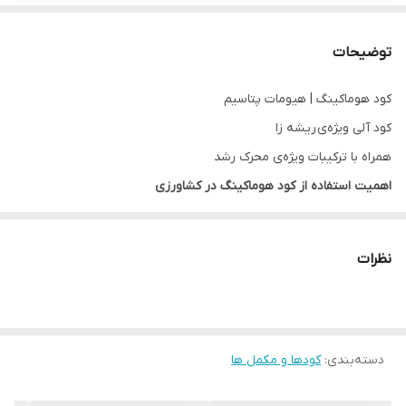
توضیحات
کود هوماکینگ | هیومات پتاسیم
کود آلی ویژه‌‌ی ریشه زا
همراه با ترکیبات ویژه‌ی محرک رشد
اهمیت استفاده از کود هوماکینگ در کشاورزی
ماده‌­ی آلی از اجزای بسیار مهم خاک است که به صورت مستقیم و
غیرمستقیم تغذیه‌­ی گیاه، رشد و تولید محصول را تحت تأثیر قرار می­
نظرات
دهد. با توجه به قرار داشتن ایران در اقلیم خشک و عدم بارش مطلوب
سالیانه، بیشتر مناطق خشک و نیمه ­خشک ایران با مشکل جدی کمبود
مواد آلی مواجه هستند. در شرایط کمبود ماده­ی آلی در خاک با مشکلاتی
دسته‌بندی
:
کودها و مکمل ها
از جمله خارج شدن عناصر از دسترس گیاه از طریق آبشویی و یا تثبیت
عناصر، ظهور علایم کمبود و در نهایت کاهش راندمان محصولات