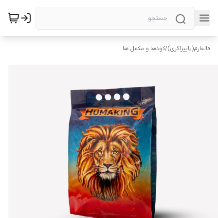
فالفارم(پاییزاگری)
/
کودها و مکمل ها