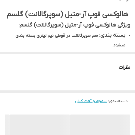
هالوکسی فوپ آر-متیل (سوپرگالانت) گلسم
ویژگی هالوکسی فوپ آر-متیل (سوپرگالانت) گلسم:
بسته بندی:
سم سوپرگالانت در قوطی نیم لیتری بسته بندی
میشود.
نوع سم:
سوپر گالانت در رده علف کش ها قرار میگیرد.
موارد مصرف:
برای علف‌های هرز باریک برگ در پیاز و کلزا , علف‌های
نظرات
هرز باریک برگ مزارع چغندر کاربرد دارد.
میزان مصرف:
به میزان 0.75 تا 1 لیتر در هکتار مورد استفاده قرار
میگیرد.
دسته‌بندی
:
سموم و آفت کش
زمان مصرف:
در مرحله 2 تا 5 برگی علف‌های هرز بهترین زمان
استفاده از این سم میباشد.
هالوکسی فوپ آرمتیل علف کش سیستمیک – انتخابی از گروه آریل
اکسی فنوکسی پروپیونیت است که با نام تجاری سوپر گالانت برای