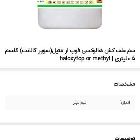
سم علف کش هالوکسی فوپ ار متیل(سوپر گالانت) گلسم
0.5لیتری | haloxyfop or methyl
مشخصات
اندازه
نیم لیتر
توضیحات