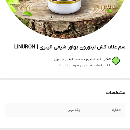
سم علف کش لینورون بهاور شیمی 1لیتری | LINURON
امکان قسط‌بندی برحسب اعتبار ترب‌پی
۴ قسط ماهانه. بدون سود، چک و ضامن.
مشخصات
اندازه
یک لیتر