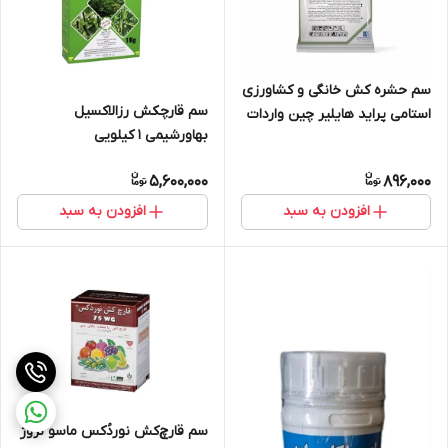
سم حشره کش خانگی و کشاورزی
سم قارچکش رزالاکسیل
استامی پراید هایلیر چین واردات
بهاورشیمی 1 کیلویی
کاوش | China ACETAMIPRID
Hailir
5,600,000
896,000
افزودن به سبد
افزودن به سبد
سم قارچ‌کش نوردُکس ماسو نروژ