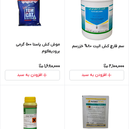
موش کش پاستا 500 گرمی
سم قارچ کش الیت 80% خزرسم
برودیفاکوم
1,680,000
2,100,000
افزودن به سبد
افزودن به سبد