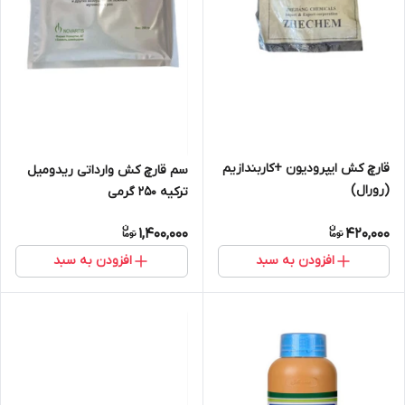
قارچ کش ایپرودیون +کاربندازیم
سم قارچ کش وارداتی ریدومیل
(رورال)
ترکیه 250 گرمی
1,400,000
420,000
افزودن به سبد
افزودن به سبد