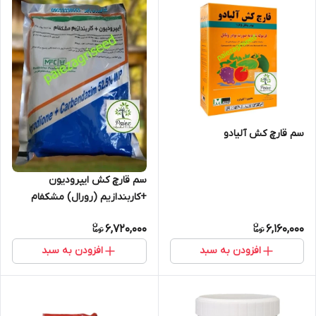
سم قارچ کش آلیادو
سم قارچ کش ایپرودیون
+کاربندازیم (رورال) مشکفام
6,720,000
6,160,000
افزودن به سبد
افزودن به سبد