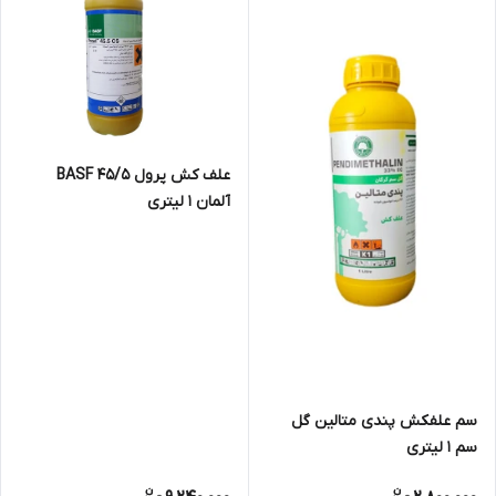
علف کش پرول 45/5 BASF
آلمان 1 لیتری
سم علفکش پندی متالین گل
سم 1 لیتری