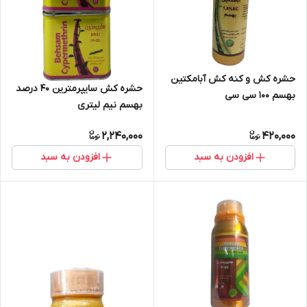
حشره کش و کنه کش آبامکتین
حشره کش سایپرمترین 40 درصد
بهسم 100 سی سی
بهسم نیم لیتری
2,240,000
420,000
افزودن به سبد
افزودن به سبد