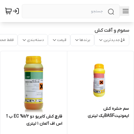
سموم و آفت کش
جدیدترین
برندها
قیمت
دسته‌بندی
فقط محص
سم حشره کش
ایمونیتBASFیک لیتری
قارچ کش کابریو دو 11/2% EC ب آ
اس اف آلمان 1 لیتری