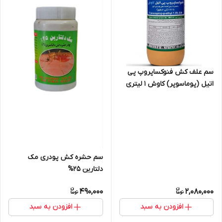
سم علف کش فنوکساپروپ پی
اتیل (پوماسوپر) کاوش 1 لیتری
سم حشره کش پودری مک
دلتارین 25%
490,000
2,080,000
افزودن به سبد
افزودن به سبد