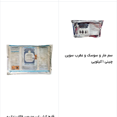
سم مار و سوسک و عقرب سوین
چینی 1 کیلویی
قارچ کش ایپرودیون +کاربندازیم