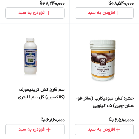
8,240,000
8,540,000
افزودن به سبد
افزودن به سبد
سم قارچ کش تریدیمورف
(کالکسین) گل سم 1 لیتری
حشره کش تیودیکارب (سائر-فو-
هنان-چین) 0.5 کیلویی
6,860,000
6,580,000
افزودن به سبد
افزودن به سبد