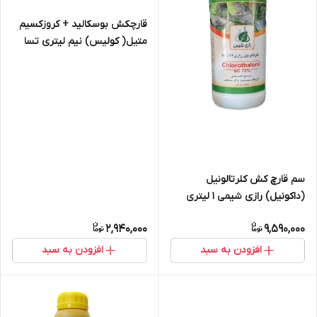
قارچکش بوسکالید + کروزکسیم
متیل( کولیس) نیم لیتری تسا
خزر سم
سم قارچ کش کلرتالونیل
(داکونیل) رازی شیمی 1 لیتری
2,940,000
9,590,000
افزودن به سبد
افزودن به سبد