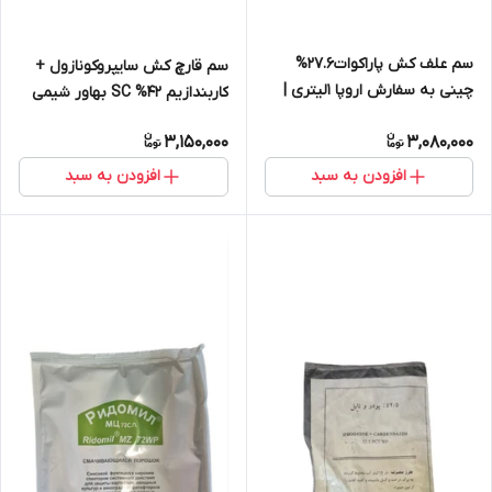
سم علف کش پاراکوات27.6%
سم قارچ کش سایپروکونازول +
چینی به سفارش اروپا 1لیتری |
کاربندازیم SC %42 بهاور شیمی
Paraquat 1Litre
3,150,000
3,080,000
افزودن به سبد
افزودن به سبد