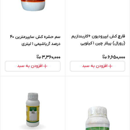
قارچ کش ایپرودیون +کاربندازیم
سم حشره کش سایپرمترین 40
(رورال) پیلار چین 1 کیلویی
درصد آریاشیمی 1 لیتری
3,360,000
6,650,000
افزودن به سبد
افزودن به سبد