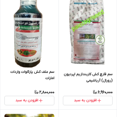
سم علف کش پاراکوات واردات
سم قارچ کش کاربندازیم اپردیون
امارات
(رورال) آریاشیمی
2,800,000
6,960,000
افزودن به سبد
افزودن به سبد