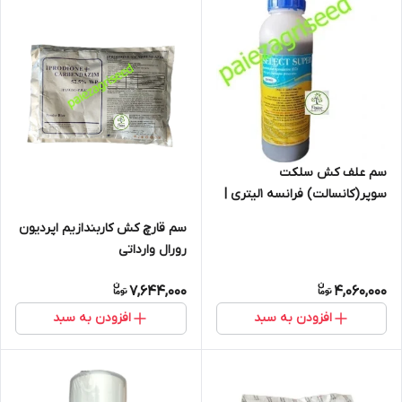
سم علف کش سلکت
سوپر(کانسالت) فرانسه 1لیتری |
SELECT SUPER
سم قارچ کش کاربندازیم اپردیون
رورال وارداتی
7,644,000
4,060,000
افزودن به سبد
افزودن به سبد