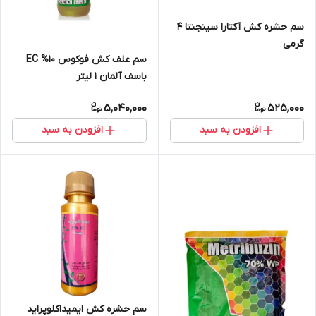
سم حشره کش آکتارا سینجنتا 4
گرمی
سم علف کش فوکوس EC %10
باسف آلمان 1 لیتر
5,040,000
525,000
افزودن به سبد
افزودن به سبد
سم حشره کش ایمیداکلوپراید