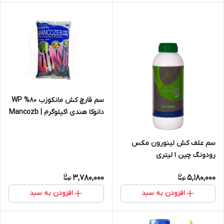
سم قارچ کش مانکوزب 80% WP
دانوکا هندی 1کیلوگرم | Mancozb
سم علف کش لینورون مکس
رودونگ چین 1 لیتری
3,780,000
5,180,000
افزودن به سبد
افزودن به سبد