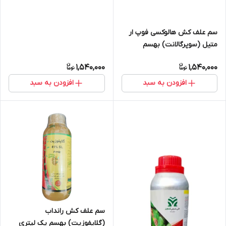
سم علف کش هالوکسی فوپ ار
متیل (سوپرگالانت) بهسم
1,540,000
1,540,000
افزودن به سبد
افزودن به سبد
سم علف کش رانداب
(گلایفوزیت) بهسم یک لیتری