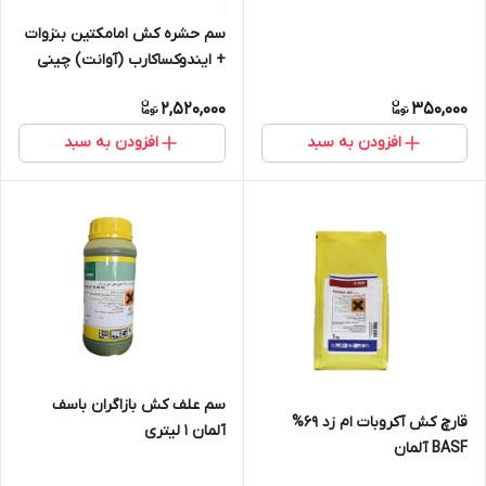
سم حشره کش امامکتین بنزوات
+ ایندوکساکارب (آوانت) چینی
250 سی سی
2,520,000
350,000
افزودن به سبد
افزودن به سبد
سم علف کش بازاگران باسف
قارچ کش آکروبات ام زد 69%
آلمان ۱ لیتری
BASF آلمان