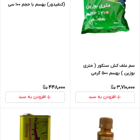
(کنفیدور) بهسم با حجم 100 سی
سی
سم علف کش سنکور ( متری
بوزین ) بهسم 500 گرمی
448,000
3,710,000
افزودن به سبد
افزودن به سبد