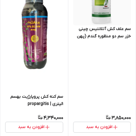
سم علف کش آتلانتیس چینی
خزر سم دو منظوره گندم (پهن
برگ و باریک برگ)، 1لیتری
سم کنه کش پروپارژیت بهسم
1لیتری | propargitis
4,340,000
3,850,000
افزودن به سبد
افزودن به سبد