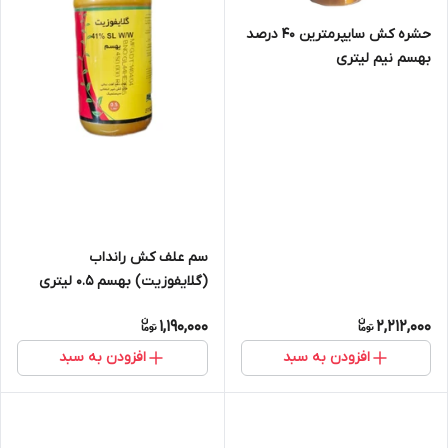
حشره کش سایپرمترین 40 درصد
بهسم نیم لیتری
سم علف کش رانداب
(گلایفوزیت) بهسم 0.5 لیتری
1,190,000
2,212,000
افزودن به سبد
افزودن به سبد